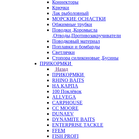
Коннекторы
Крючки
Лак рыболовный
МОРСКИЕ ОСНАСТКИ
Обжимные трубки
Поводки ,Коромысла
,Отводы,Противозакручиватели
Поводковый материал
Поплавки и бомбарды
Светлячки
Стопора силиконовые ,Бусины
ПРИКОРМКИ
Назад
ПРИКОРМКИ
RHINO BAITS
НА КАРПА
100 Поклёвок
ALLVEGA
CARPHOUSE
CC MOORE
DUNAEV
DYNAMITE BAITS
ENTERPRISE TACKLE
FFEM
FISH PROFI