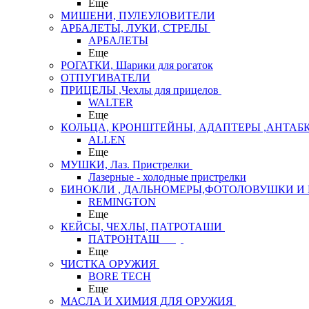
Еще
МИШЕНИ, ПУЛЕУЛОВИТЕЛИ
АРБАЛЕТЫ, ЛУКИ, СТРЕЛЫ
АРБАЛЕТЫ
Еще
РОГАТКИ, Шарики для рогаток
ОТПУГИВАТЕЛИ
ПРИЦЕЛЫ ,Чехлы для прицелов
WALTER
Еще
КОЛЬЦА, КРОНШТЕЙНЫ, АДАПТЕРЫ ,АНТАБ
ALLEN
Еще
МУШКИ, Лаз. Пристрелки
Лазерные - холодные пристрелки
БИНОКЛИ , ДАЛЬНОМЕРЫ,ФОТОЛОВУШКИ И 
REMINGTON
Еще
КЕЙСЫ, ЧЕХЛЫ, ПАТРОТАШИ
ПАТРОНТАШ
Еще
ЧИСТКА ОРУЖИЯ
BORE TECH
Еще
МАСЛА И ХИМИЯ ДЛЯ ОРУЖИЯ