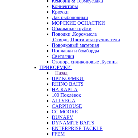
Кембрик & Термоусадка
Коннекторы
Крючки
Лак рыболовный
МОРСКИЕ ОСНАСТКИ
Обжимные трубки
Поводки ,Коромысла
,Отводы,Противозакручиватели
Поводковый материал
Поплавки и бомбарды
Светлячки
Стопора силиконовые ,Бусины
ПРИКОРМКИ
Назад
ПРИКОРМКИ
RHINO BAITS
НА КАРПА
100 Поклёвок
ALLVEGA
CARPHOUSE
CC MOORE
DUNAEV
DYNAMITE BAITS
ENTERPRISE TACKLE
FFEM