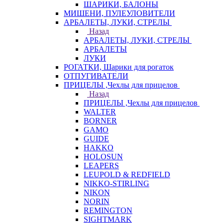
ШАРИКИ, БАЛОНЫ
МИШЕНИ, ПУЛЕУЛОВИТЕЛИ
АРБАЛЕТЫ, ЛУКИ, СТРЕЛЫ
Назад
АРБАЛЕТЫ, ЛУКИ, СТРЕЛЫ
АРБАЛЕТЫ
ЛУКИ
РОГАТКИ, Шарики для рогаток
ОТПУГИВАТЕЛИ
ПРИЦЕЛЫ ,Чехлы для прицелов
Назад
ПРИЦЕЛЫ ,Чехлы для прицелов
WALTER
BORNER
GAMO
GUIDE
HAKKO
HOLOSUN
LEAPERS
LEUPOLD & REDFIELD
NIKKO-STIRLING
NIKON
NORIN
REMINGTON
SIGHTMARK