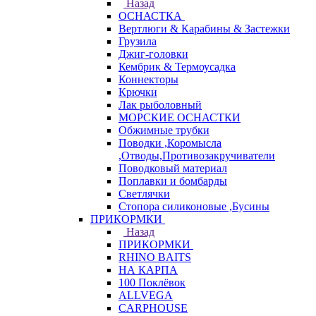
Назад
ОСНАСТКА
Вертлюги & Карабины & Застежки
Грузила
Джиг-головки
Кембрик & Термоусадка
Коннекторы
Крючки
Лак рыболовный
МОРСКИЕ ОСНАСТКИ
Обжимные трубки
Поводки ,Коромысла
,Отводы,Противозакручиватели
Поводковый материал
Поплавки и бомбарды
Светлячки
Стопора силиконовые ,Бусины
ПРИКОРМКИ
Назад
ПРИКОРМКИ
RHINO BAITS
НА КАРПА
100 Поклёвок
ALLVEGA
CARPHOUSE