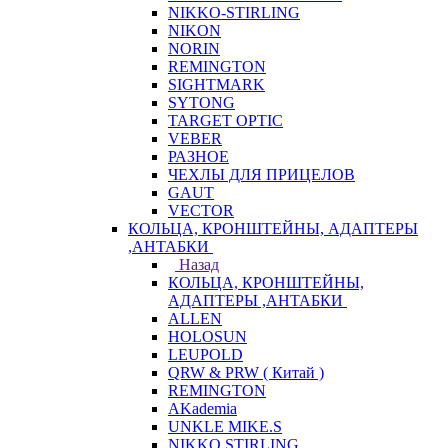
NIKKO-STIRLING
NIKON
NORIN
REMINGTON
SIGHTMARK
SYTONG
TARGET OPTIC
VEBER
РАЗНОЕ
ЧЕХЛЫ ДЛЯ ПРИЦЕЛОВ
GAUT
VECTOR
КОЛЬЦА, КРОНШТЕЙНЫ, АДАПТЕРЫ
,АНТАБКИ
Назад
КОЛЬЦА, КРОНШТЕЙНЫ,
АДАПТЕРЫ ,АНТАБКИ
ALLEN
HOLOSUN
LEUPOLD
QRW & PRW ( Китай )
REMINGTON
AKademia
UNKLE MIKE.S
NIKKO STIRLING