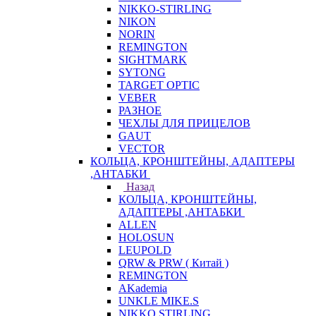
NIKKO-STIRLING
NIKON
NORIN
REMINGTON
SIGHTMARK
SYTONG
TARGET OPTIC
VEBER
РАЗНОЕ
ЧЕХЛЫ ДЛЯ ПРИЦЕЛОВ
GAUT
VECTOR
КОЛЬЦА, КРОНШТЕЙНЫ, АДАПТЕРЫ
,АНТАБКИ
Назад
КОЛЬЦА, КРОНШТЕЙНЫ,
АДАПТЕРЫ ,АНТАБКИ
ALLEN
HOLOSUN
LEUPOLD
QRW & PRW ( Китай )
REMINGTON
AKademia
UNKLE MIKE.S
NIKKO STIRLING