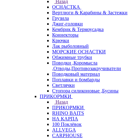
Назад
ОСНАСТКА
Вертлюги & Карабины & Застежки
Грузила
Джиг-головки
Кембрик & Термоусадка
Коннекторы
Крючки
Лак рыболовный
МОРСКИЕ ОСНАСТКИ
Обжимные трубки
Поводки ,Коромысла
,Отводы,Противозакручиватели
Поводковый материал
Поплавки и бомбарды
Светлячки
Стопора силиконовые ,Бусины
ПРИКОРМКИ
Назад
ПРИКОРМКИ
RHINO BAITS
НА КАРПА
100 Поклёвок
ALLVEGA
CARPHOUSE