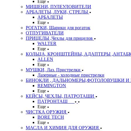
Еще
МИШЕНИ, ПУЛЕУЛОВИТЕЛИ
АРБАЛЕТЫ, ЛУКИ, СТРЕЛЫ
АРБАЛЕТЫ
Еще
РОГАТКИ, Шарики для рогаток
ОТПУГИВАТЕЛИ
ПРИЦЕЛЫ ,Чехлы для прицелов
WALTER
Еще
КОЛЬЦА, КРОНШТЕЙНЫ, АДАПТЕРЫ ,АНТАБ
ALLEN
Еще
МУШКИ, Лаз. Пристрелки
Лазерные - холодные пристрелки
БИНОКЛИ , ДАЛЬНОМЕРЫ,ФОТОЛОВУШКИ И 
REMINGTON
Еще
КЕЙСЫ, ЧЕХЛЫ, ПАТРОТАШИ
ПАТРОНТАШ
Еще
ЧИСТКА ОРУЖИЯ
BORE TECH
Еще
МАСЛА И ХИМИЯ ДЛЯ ОРУЖИЯ