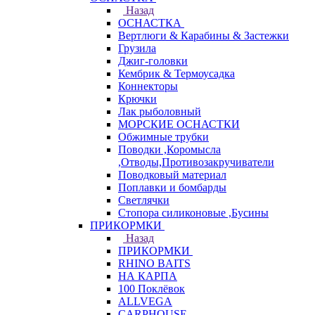
Назад
ОСНАСТКА
Вертлюги & Карабины & Застежки
Грузила
Джиг-головки
Кембрик & Термоусадка
Коннекторы
Крючки
Лак рыболовный
МОРСКИЕ ОСНАСТКИ
Обжимные трубки
Поводки ,Коромысла
,Отводы,Противозакручиватели
Поводковый материал
Поплавки и бомбарды
Светлячки
Стопора силиконовые ,Бусины
ПРИКОРМКИ
Назад
ПРИКОРМКИ
RHINO BAITS
НА КАРПА
100 Поклёвок
ALLVEGA
CARPHOUSE