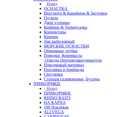
Назад
ОСНАСТКА
Вертлюги & Карабины & Застежки
Грузила
Джиг-головки
Кембрик & Термоусадка
Коннекторы
Крючки
Лак рыболовный
МОРСКИЕ ОСНАСТКИ
Обжимные трубки
Поводки ,Коромысла
,Отводы,Противозакручиватели
Поводковый материал
Поплавки и бомбарды
Светлячки
Стопора силиконовые ,Бусины
ПРИКОРМКИ
Назад
ПРИКОРМКИ
RHINO BAITS
НА КАРПА
100 Поклёвок
ALLVEGA
CARPHOUSE