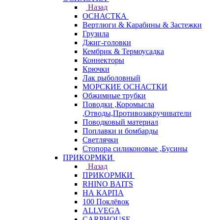
Назад
ОСНАСТКА
Вертлюги & Карабины & Застежки
Грузила
Джиг-головки
Кембрик & Термоусадка
Коннекторы
Крючки
Лак рыболовный
МОРСКИЕ ОСНАСТКИ
Обжимные трубки
Поводки ,Коромысла
,Отводы,Противозакручиватели
Поводковый материал
Поплавки и бомбарды
Светлячки
Стопора силиконовые ,Бусины
ПРИКОРМКИ
Назад
ПРИКОРМКИ
RHINO BAITS
НА КАРПА
100 Поклёвок
ALLVEGA
CARPHOUSE