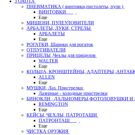
3 ОХОТА
ПНЕВМАТИКА ( винтовки,пистолеты, пули )
ВИНТОВКИ
Еще
МИШЕНИ, ПУЛЕУЛОВИТЕЛИ
АРБАЛЕТЫ, ЛУКИ, СТРЕЛЫ
АРБАЛЕТЫ
Еще
РОГАТКИ, Шарики для рогаток
ОТПУГИВАТЕЛИ
ПРИЦЕЛЫ ,Чехлы для прицелов
WALTER
Еще
КОЛЬЦА, КРОНШТЕЙНЫ, АДАПТЕРЫ ,АНТАБ
ALLEN
Еще
МУШКИ, Лаз. Пристрелки
Лазерные - холодные пристрелки
БИНОКЛИ , ДАЛЬНОМЕРЫ,ФОТОЛОВУШКИ И 
REMINGTON
Еще
КЕЙСЫ, ЧЕХЛЫ, ПАТРОТАШИ
ПАТРОНТАШ
Еще
ЧИСТКА ОРУЖИЯ