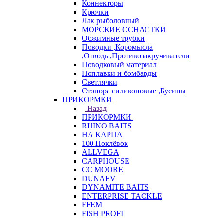
Коннекторы
Крючки
Лак рыболовный
МОРСКИЕ ОСНАСТКИ
Обжимные трубки
Поводки ,Коромысла
,Отводы,Противозакручиватели
Поводковый материал
Поплавки и бомбарды
Светлячки
Стопора силиконовые ,Бусины
ПРИКОРМКИ
Назад
ПРИКОРМКИ
RHINO BAITS
НА КАРПА
100 Поклёвок
ALLVEGA
CARPHOUSE
CC MOORE
DUNAEV
DYNAMITE BAITS
ENTERPRISE TACKLE
FFEM
FISH PROFI