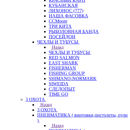
КРАСНЫЙ КАРП
КУБАНСКАЯ
ЛИХОНОС (777)
НАША ФАСОВКА
СCMoore
ТРИ КИТА
РЫБОЛОВНАЯ БАНДА
ПОСЕЙДОН
ЧЕХЛЫ И ТУБУСЫ
Назад
ЧЕХЛЫ И ТУБУСЫ
RED SALMON
EAST SHARK
FISHERMAN
FISHING GROUP
SHIMANO-NORMARK
SIWEIDA
СЛЕДОПЫТ
TIME GO
3 ОХОТА
Назад
3 ОХОТА
ПНЕВМАТИКА ( винтовки,пистолеты, пули
)
Назад