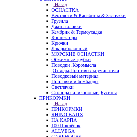
Назад
ОСНАСТКА
Вертлюги & Карабины & Застежки
Грузила
Джиг-головки
Кембрик & Термоусадка
Коннекторы
Крючки
Лак рыболовный
МОРСКИЕ ОСНАСТКИ
Обжимные трубки
Поводки ,Коромысла
,Отводы,Противозакручиватели
Поводковый материал
Поплавки и бомбарды
Светлячки
Стопора силиконовые ,Бусины
ПРИКОРМКИ
Назад
ПРИКОРМКИ
RHINO BAITS
НА КАРПА
100 Поклёвок
ALLVEGA
CARPHOUSE