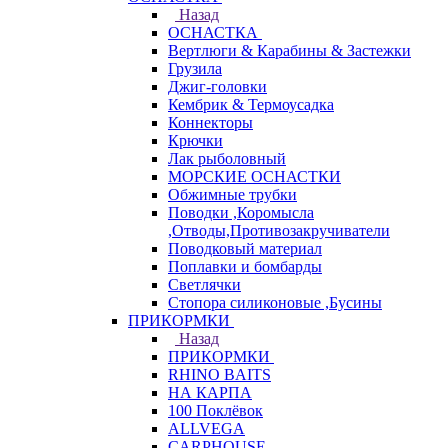
Назад
ОСНАСТКА
Вертлюги & Карабины & Застежки
Грузила
Джиг-головки
Кембрик & Термоусадка
Коннекторы
Крючки
Лак рыболовный
МОРСКИЕ ОСНАСТКИ
Обжимные трубки
Поводки ,Коромысла
,Отводы,Противозакручиватели
Поводковый материал
Поплавки и бомбарды
Светлячки
Стопора силиконовые ,Бусины
ПРИКОРМКИ
Назад
ПРИКОРМКИ
RHINO BAITS
НА КАРПА
100 Поклёвок
ALLVEGA
CARPHOUSE