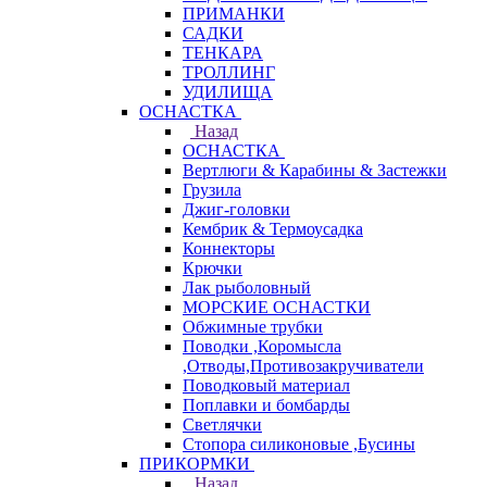
ПРИМАНКИ
САДКИ
ТЕНКАРА
ТРОЛЛИНГ
УДИЛИЩА
ОСНАСТКА
Назад
ОСНАСТКА
Вертлюги & Карабины & Застежки
Грузила
Джиг-головки
Кембрик & Термоусадка
Коннекторы
Крючки
Лак рыболовный
МОРСКИЕ ОСНАСТКИ
Обжимные трубки
Поводки ,Коромысла
,Отводы,Противозакручиватели
Поводковый материал
Поплавки и бомбарды
Светлячки
Стопора силиконовые ,Бусины
ПРИКОРМКИ
Назад