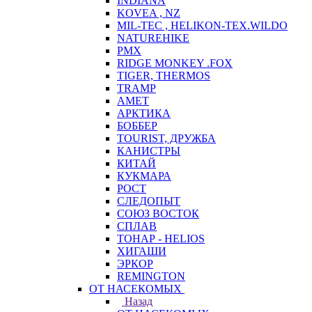
INDIANA
KOVEA , NZ
MIL-TEC , HELIKON-TEX.WILDO
NATUREHIKE
PMX
RIDGE MONKEY .FOX
TIGER, THERMOS
TRAMP
АМЕТ
АРКТИКА
БОББЕР
TOURIST, ДРУЖБА
КАНИСТРЫ
КИТАЙ
КУКМАРА
РОСТ
СЛЕДОПЫТ
СОЮЗ ВОСТОК
СПЛАВ
ТОНАР - HELIOS
ХИГАШИ
ЭРКОР
REMINGTON
ОТ НАСЕКОМЫХ
Назад