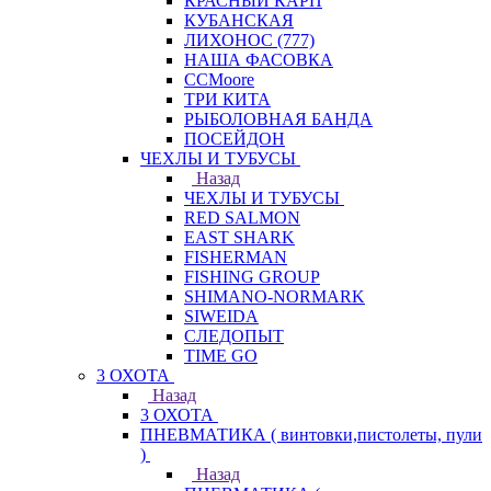
КРАСНЫЙ КАРП
КУБАНСКАЯ
ЛИХОНОС (777)
НАША ФАСОВКА
СCMoore
ТРИ КИТА
РЫБОЛОВНАЯ БАНДА
ПОСЕЙДОН
ЧЕХЛЫ И ТУБУСЫ
Назад
ЧЕХЛЫ И ТУБУСЫ
RED SALMON
EAST SHARK
FISHERMAN
FISHING GROUP
SHIMANO-NORMARK
SIWEIDA
СЛЕДОПЫТ
TIME GO
3 ОХОТА
Назад
3 ОХОТА
ПНЕВМАТИКА ( винтовки,пистолеты, пули
)
Назад