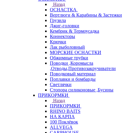
Назад
ОСНАСТКА
Вертлюги & Карабины & Застежки
Грузила
Джиг-головки
Кембрик & Термоусадка
Коннекторы
Крючки
Лак рыболовный
МОРСКИЕ ОСНАСТКИ
Обжимные трубки
Поводки ,Коромысла
,Отводы,Противозакручиватели
Поводковый материал
Поплавки и бомбарды
Светлячки
Стопора силиконовые ,Бусины
ПРИКОРМКИ
Назад
ПРИКОРМКИ
RHINO BAITS
НА КАРПА
100 Поклёвок
ALLVEGA
CARPHOUSE