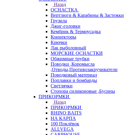
Назад
ОСНАСТКА
Вертлюги & Карабины & Застежки
Грузила
Джиг-головки
Кембрик & Термоусадка
Коннекторы
Крючки
Лак рыболовный
МОРСКИЕ ОСНАСТКИ
Обжимные трубки
Поводки ,Коромысла
,Отводы,Противозакручиватели
Поводковый материал
Поплавки и бомбарды
Светлячки
Стопора силиконовые ,Бусины
ПРИКОРМКИ
Назад
ПРИКОРМКИ
RHINO BAITS
НА КАРПА
100 Поклёвок
ALLVEGA
CARPHOUSE