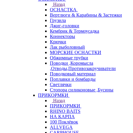
Назад
ОСНАСТКА
Вертлюги & Карабины & Застежки
Грузила
Джиг-головки
Кембрик & Термоусадка
Коннекторы
Крючки
Лак рыболовный
МОРСКИЕ ОСНАСТКИ
Обжимные трубки
Поводки ,Коромысла
,Отводы,Противозакручиватели
Поводковый материал
Поплавки и бомбарды
Светлячки
Стопора силиконовые ,Бусины
ПРИКОРМКИ
Назад
ПРИКОРМКИ
RHINO BAITS
НА КАРПА
100 Поклёвок
ALLVEGA
CARPHOUSE