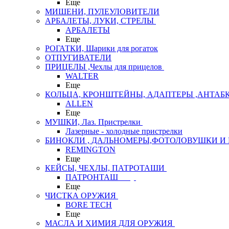
Еще
МИШЕНИ, ПУЛЕУЛОВИТЕЛИ
АРБАЛЕТЫ, ЛУКИ, СТРЕЛЫ
АРБАЛЕТЫ
Еще
РОГАТКИ, Шарики для рогаток
ОТПУГИВАТЕЛИ
ПРИЦЕЛЫ ,Чехлы для прицелов
WALTER
Еще
КОЛЬЦА, КРОНШТЕЙНЫ, АДАПТЕРЫ ,АНТАБ
ALLEN
Еще
МУШКИ, Лаз. Пристрелки
Лазерные - холодные пристрелки
БИНОКЛИ , ДАЛЬНОМЕРЫ,ФОТОЛОВУШКИ И 
REMINGTON
Еще
КЕЙСЫ, ЧЕХЛЫ, ПАТРОТАШИ
ПАТРОНТАШ
Еще
ЧИСТКА ОРУЖИЯ
BORE TECH
Еще
МАСЛА И ХИМИЯ ДЛЯ ОРУЖИЯ