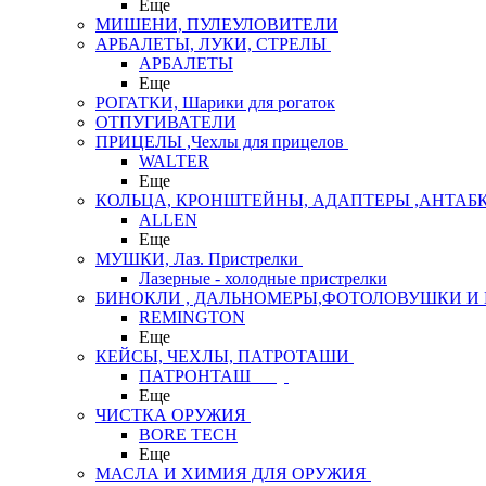
Еще
МИШЕНИ, ПУЛЕУЛОВИТЕЛИ
АРБАЛЕТЫ, ЛУКИ, СТРЕЛЫ
АРБАЛЕТЫ
Еще
РОГАТКИ, Шарики для рогаток
ОТПУГИВАТЕЛИ
ПРИЦЕЛЫ ,Чехлы для прицелов
WALTER
Еще
КОЛЬЦА, КРОНШТЕЙНЫ, АДАПТЕРЫ ,АНТАБ
ALLEN
Еще
МУШКИ, Лаз. Пристрелки
Лазерные - холодные пристрелки
БИНОКЛИ , ДАЛЬНОМЕРЫ,ФОТОЛОВУШКИ И 
REMINGTON
Еще
КЕЙСЫ, ЧЕХЛЫ, ПАТРОТАШИ
ПАТРОНТАШ
Еще
ЧИСТКА ОРУЖИЯ
BORE TECH
Еще
МАСЛА И ХИМИЯ ДЛЯ ОРУЖИЯ