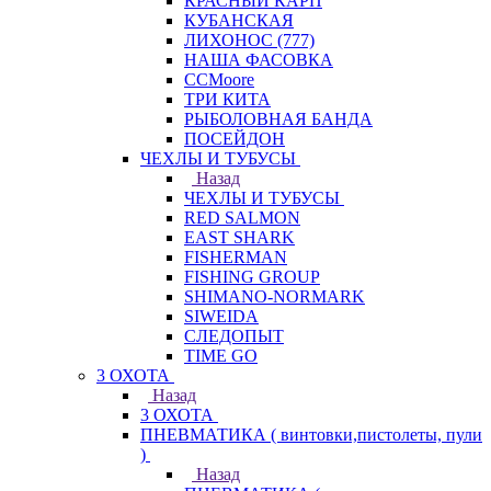
КРАСНЫЙ КАРП
КУБАНСКАЯ
ЛИХОНОС (777)
НАША ФАСОВКА
СCMoore
ТРИ КИТА
РЫБОЛОВНАЯ БАНДА
ПОСЕЙДОН
ЧЕХЛЫ И ТУБУСЫ
Назад
ЧЕХЛЫ И ТУБУСЫ
RED SALMON
EAST SHARK
FISHERMAN
FISHING GROUP
SHIMANO-NORMARK
SIWEIDA
СЛЕДОПЫТ
TIME GO
3 ОХОТА
Назад
3 ОХОТА
ПНЕВМАТИКА ( винтовки,пистолеты, пули
)
Назад