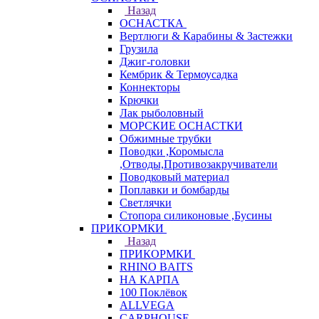
Назад
ОСНАСТКА
Вертлюги & Карабины & Застежки
Грузила
Джиг-головки
Кембрик & Термоусадка
Коннекторы
Крючки
Лак рыболовный
МОРСКИЕ ОСНАСТКИ
Обжимные трубки
Поводки ,Коромысла
,Отводы,Противозакручиватели
Поводковый материал
Поплавки и бомбарды
Светлячки
Стопора силиконовые ,Бусины
ПРИКОРМКИ
Назад
ПРИКОРМКИ
RHINO BAITS
НА КАРПА
100 Поклёвок
ALLVEGA
CARPHOUSE