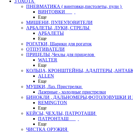
3 ОХОТА
ПНЕВМАТИКА ( винтовки,пистолеты, пули )
ВИНТОВКИ
Еще
МИШЕНИ, ПУЛЕУЛОВИТЕЛИ
АРБАЛЕТЫ, ЛУКИ, СТРЕЛЫ
АРБАЛЕТЫ
Еще
РОГАТКИ, Шарики для рогаток
ОТПУГИВАТЕЛИ
ПРИЦЕЛЫ ,Чехлы для прицелов
WALTER
Еще
КОЛЬЦА, КРОНШТЕЙНЫ, АДАПТЕРЫ ,АНТАБ
ALLEN
Еще
МУШКИ, Лаз. Пристрелки
Лазерные - холодные пристрелки
БИНОКЛИ , ДАЛЬНОМЕРЫ,ФОТОЛОВУШКИ И 
REMINGTON
Еще
КЕЙСЫ, ЧЕХЛЫ, ПАТРОТАШИ
ПАТРОНТАШ
Еще
ЧИСТКА ОРУЖИЯ