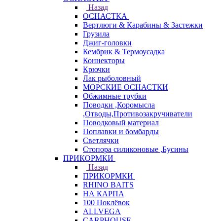
Назад
ОСНАСТКА
Вертлюги & Карабины & Застежки
Грузила
Джиг-головки
Кембрик & Термоусадка
Коннекторы
Крючки
Лак рыболовный
МОРСКИЕ ОСНАСТКИ
Обжимные трубки
Поводки ,Коромысла
,Отводы,Противозакручиватели
Поводковый материал
Поплавки и бомбарды
Светлячки
Стопора силиконовые ,Бусины
ПРИКОРМКИ
Назад
ПРИКОРМКИ
RHINO BAITS
НА КАРПА
100 Поклёвок
ALLVEGA
CARPHOUSE