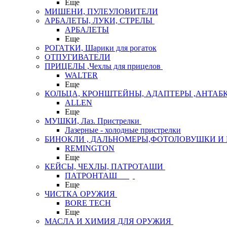
Еще
МИШЕНИ, ПУЛЕУЛОВИТЕЛИ
АРБАЛЕТЫ, ЛУКИ, СТРЕЛЫ
АРБАЛЕТЫ
Еще
РОГАТКИ, Шарики для рогаток
ОТПУГИВАТЕЛИ
ПРИЦЕЛЫ ,Чехлы для прицелов
WALTER
Еще
КОЛЬЦА, КРОНШТЕЙНЫ, АДАПТЕРЫ ,АНТАБ
ALLEN
Еще
МУШКИ, Лаз. Пристрелки
Лазерные - холодные пристрелки
БИНОКЛИ , ДАЛЬНОМЕРЫ,ФОТОЛОВУШКИ И 
REMINGTON
Еще
КЕЙСЫ, ЧЕХЛЫ, ПАТРОТАШИ
ПАТРОНТАШ
Еще
ЧИСТКА ОРУЖИЯ
BORE TECH
Еще
МАСЛА И ХИМИЯ ДЛЯ ОРУЖИЯ