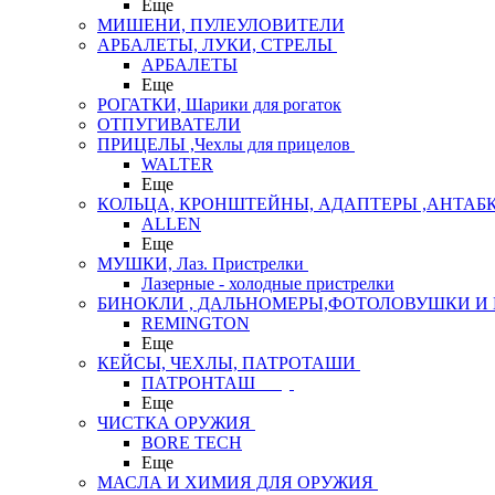
Еще
МИШЕНИ, ПУЛЕУЛОВИТЕЛИ
АРБАЛЕТЫ, ЛУКИ, СТРЕЛЫ
АРБАЛЕТЫ
Еще
РОГАТКИ, Шарики для рогаток
ОТПУГИВАТЕЛИ
ПРИЦЕЛЫ ,Чехлы для прицелов
WALTER
Еще
КОЛЬЦА, КРОНШТЕЙНЫ, АДАПТЕРЫ ,АНТАБ
ALLEN
Еще
МУШКИ, Лаз. Пристрелки
Лазерные - холодные пристрелки
БИНОКЛИ , ДАЛЬНОМЕРЫ,ФОТОЛОВУШКИ И 
REMINGTON
Еще
КЕЙСЫ, ЧЕХЛЫ, ПАТРОТАШИ
ПАТРОНТАШ
Еще
ЧИСТКА ОРУЖИЯ
BORE TECH
Еще
МАСЛА И ХИМИЯ ДЛЯ ОРУЖИЯ