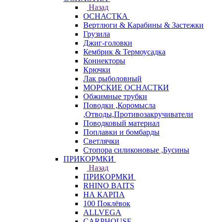
Назад
ОСНАСТКА
Вертлюги & Карабины & Застежки
Грузила
Джиг-головки
Кембрик & Термоусадка
Коннекторы
Крючки
Лак рыболовный
МОРСКИЕ ОСНАСТКИ
Обжимные трубки
Поводки ,Коромысла
,Отводы,Противозакручиватели
Поводковый материал
Поплавки и бомбарды
Светлячки
Стопора силиконовые ,Бусины
ПРИКОРМКИ
Назад
ПРИКОРМКИ
RHINO BAITS
НА КАРПА
100 Поклёвок
ALLVEGA
CARPHOUSE