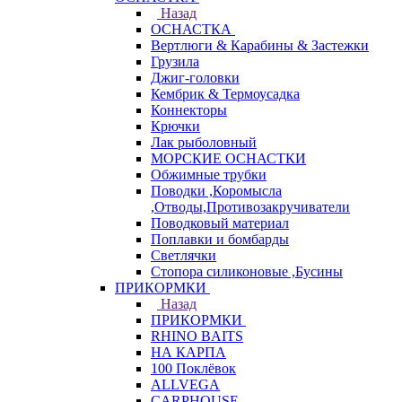
Назад
ОСНАСТКА
Вертлюги & Карабины & Застежки
Грузила
Джиг-головки
Кембрик & Термоусадка
Коннекторы
Крючки
Лак рыболовный
МОРСКИЕ ОСНАСТКИ
Обжимные трубки
Поводки ,Коромысла
,Отводы,Противозакручиватели
Поводковый материал
Поплавки и бомбарды
Светлячки
Стопора силиконовые ,Бусины
ПРИКОРМКИ
Назад
ПРИКОРМКИ
RHINO BAITS
НА КАРПА
100 Поклёвок
ALLVEGA
CARPHOUSE