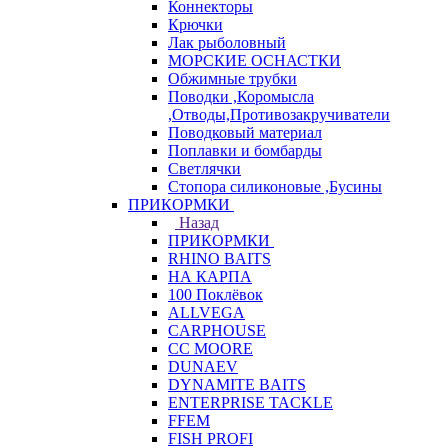
Коннекторы
Крючки
Лак рыболовный
МОРСКИЕ ОСНАСТКИ
Обжимные трубки
Поводки ,Коромысла
,Отводы,Противозакручиватели
Поводковый материал
Поплавки и бомбарды
Светлячки
Стопора силиконовые ,Бусины
ПРИКОРМКИ
Назад
ПРИКОРМКИ
RHINO BAITS
НА КАРПА
100 Поклёвок
ALLVEGA
CARPHOUSE
CC MOORE
DUNAEV
DYNAMITE BAITS
ENTERPRISE TACKLE
FFEM
FISH PROFI