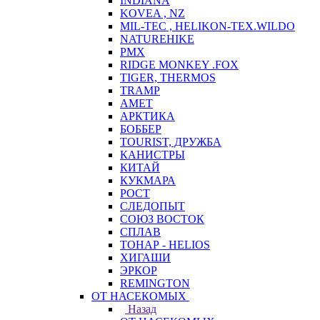
INDIANA
KOVEA , NZ
MIL-TEC , HELIKON-TEX.WILDO
NATUREHIKE
PMX
RIDGE MONKEY .FOX
TIGER, THERMOS
TRAMP
АМЕТ
АРКТИКА
БОББЕР
TOURIST, ДРУЖБА
КАНИСТРЫ
КИТАЙ
КУКМАРА
РОСТ
СЛЕДОПЫТ
СОЮЗ ВОСТОК
СПЛАВ
ТОНАР - HELIOS
ХИГАШИ
ЭРКОР
REMINGTON
ОТ НАСЕКОМЫХ
Назад