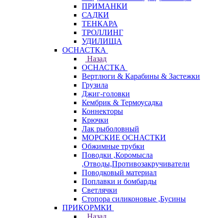
ПРИМАНКИ
САДКИ
ТЕНКАРА
ТРОЛЛИНГ
УДИЛИЩА
ОСНАСТКА
Назад
ОСНАСТКА
Вертлюги & Карабины & Застежки
Грузила
Джиг-головки
Кембрик & Термоусадка
Коннекторы
Крючки
Лак рыболовный
МОРСКИЕ ОСНАСТКИ
Обжимные трубки
Поводки ,Коромысла
,Отводы,Противозакручиватели
Поводковый материал
Поплавки и бомбарды
Светлячки
Стопора силиконовые ,Бусины
ПРИКОРМКИ
Назад