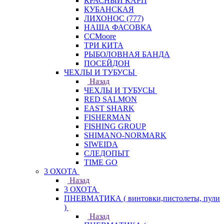
КРАСНЫЙ КАРП
КУБАНСКАЯ
ЛИХОНОС (777)
НАША ФАСОВКА
СCMoore
ТРИ КИТА
РЫБОЛОВНАЯ БАНДА
ПОСЕЙДОН
ЧЕХЛЫ И ТУБУСЫ
Назад
ЧЕХЛЫ И ТУБУСЫ
RED SALMON
EAST SHARK
FISHERMAN
FISHING GROUP
SHIMANO-NORMARK
SIWEIDA
СЛЕДОПЫТ
TIME GO
3 ОХОТА
Назад
3 ОХОТА
ПНЕВМАТИКА ( винтовки,пистолеты, пули
)
Назад