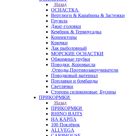
Назад
ОСНАСТКА
Вертлюги & Карабины & Застежки
Грузила
Джиг-головки
Кембрик & Термоусадка
Коннекторы
Крючки
Лак рыболовный
МОРСКИЕ ОСНАСТКИ
Обжимные трубки
Поводки ,Коромысла
,Отводы,Противозакручиватели
Поводковый материал
Поплавки и бомбарды
Светлячки
Стопора силиконовые ,Бусины
ПРИКОРМКИ
Назад
ПРИКОРМКИ
RHINO BAITS
НА КАРПА
100 Поклёвок
ALLVEGA
CARPHOUSE