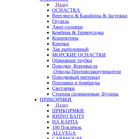
Назад
ОСНАСТКА
Вертлюги & Карабины & Застежки
Грузила
Джиг-головки
Кембрик & Термоусадка
Коннекторы
Крючки
Лак рыболовный
МОРСКИЕ ОСНАСТКИ
Обжимные трубки
Поводки ,Коромысла
,Отводы,Противозакручиватели
Поводковый материал
Поплавки и бомбарды
Светлячки
Стопора силиконовые ,Бусины
ПРИКОРМКИ
Назад
ПРИКОРМКИ
RHINO BAITS
НА КАРПА
100 Поклёвок
ALLVEGA
CARPHOUSE