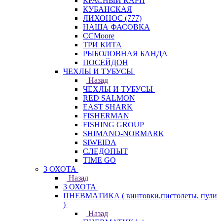
КРАСНЫЙ КАРП
КУБАНСКАЯ
ЛИХОНОС (777)
НАША ФАСОВКА
СCMoore
ТРИ КИТА
РЫБОЛОВНАЯ БАНДА
ПОСЕЙДОН
ЧЕХЛЫ И ТУБУСЫ
Назад
ЧЕХЛЫ И ТУБУСЫ
RED SALMON
EAST SHARK
FISHERMAN
FISHING GROUP
SHIMANO-NORMARK
SIWEIDA
СЛЕДОПЫТ
TIME GO
3 ОХОТА
Назад
3 ОХОТА
ПНЕВМАТИКА ( винтовки,пистолеты, пули
)
Назад