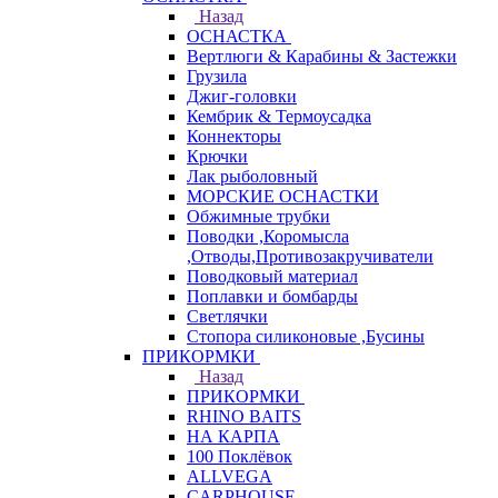
Назад
ОСНАСТКА
Вертлюги & Карабины & Застежки
Грузила
Джиг-головки
Кембрик & Термоусадка
Коннекторы
Крючки
Лак рыболовный
МОРСКИЕ ОСНАСТКИ
Обжимные трубки
Поводки ,Коромысла
,Отводы,Противозакручиватели
Поводковый материал
Поплавки и бомбарды
Светлячки
Стопора силиконовые ,Бусины
ПРИКОРМКИ
Назад
ПРИКОРМКИ
RHINO BAITS
НА КАРПА
100 Поклёвок
ALLVEGA
CARPHOUSE