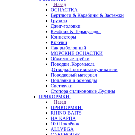
Назад
ОСНАСТКА
Вертлюги & Карабины & Застежки
Грузила
Джиг-головки
Кембрик & Термоусадка
Коннекторы
Крючки
Лак рыболовный
МОРСКИЕ ОСНАСТКИ
Обжимные трубки
Поводки ,Коромысла
,Отводы,Противозакручиватели
Поводковый материал
Поплавки и бомбарды
Светлячки
Стопора силиконовые ,Бусины
ПРИКОРМКИ
Назад
ПРИКОРМКИ
RHINO BAITS
НА КАРПА
100 Поклёвок
ALLVEGA
CARPHOUSE