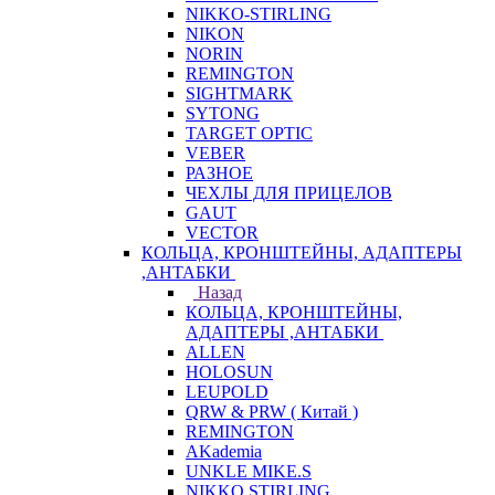
NIKKO-STIRLING
NIKON
NORIN
REMINGTON
SIGHTMARK
SYTONG
TARGET OPTIC
VEBER
РАЗНОЕ
ЧЕХЛЫ ДЛЯ ПРИЦЕЛОВ
GAUT
VECTOR
КОЛЬЦА, КРОНШТЕЙНЫ, АДАПТЕРЫ
,АНТАБКИ
Назад
КОЛЬЦА, КРОНШТЕЙНЫ,
АДАПТЕРЫ ,АНТАБКИ
ALLEN
HOLOSUN
LEUPOLD
QRW & PRW ( Китай )
REMINGTON
AKademia
UNKLE MIKE.S
NIKKO STIRLING