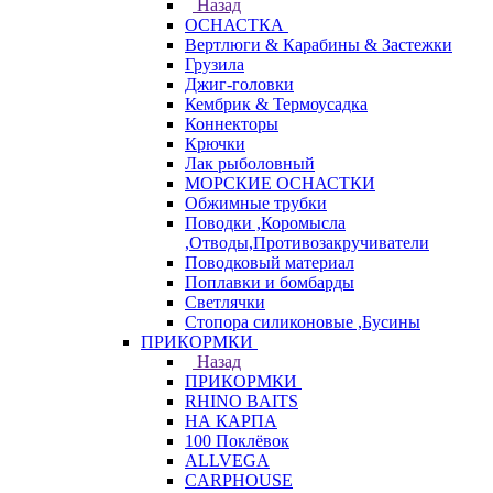
Назад
ОСНАСТКА
Вертлюги & Карабины & Застежки
Грузила
Джиг-головки
Кембрик & Термоусадка
Коннекторы
Крючки
Лак рыболовный
МОРСКИЕ ОСНАСТКИ
Обжимные трубки
Поводки ,Коромысла
,Отводы,Противозакручиватели
Поводковый материал
Поплавки и бомбарды
Светлячки
Стопора силиконовые ,Бусины
ПРИКОРМКИ
Назад
ПРИКОРМКИ
RHINO BAITS
НА КАРПА
100 Поклёвок
ALLVEGA
CARPHOUSE