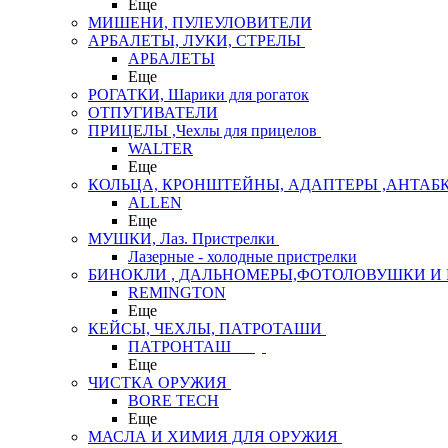
Еще
МИШЕНИ, ПУЛЕУЛОВИТЕЛИ
АРБАЛЕТЫ, ЛУКИ, СТРЕЛЫ
АРБАЛЕТЫ
Еще
РОГАТКИ, Шарики для рогаток
ОТПУГИВАТЕЛИ
ПРИЦЕЛЫ ,Чехлы для прицелов
WALTER
Еще
КОЛЬЦА, КРОНШТЕЙНЫ, АДАПТЕРЫ ,АНТАБ
ALLEN
Еще
МУШКИ, Лаз. Пристрелки
Лазерные - холодные пристрелки
БИНОКЛИ , ДАЛЬНОМЕРЫ,ФОТОЛОВУШКИ И 
REMINGTON
Еще
КЕЙСЫ, ЧЕХЛЫ, ПАТРОТАШИ
ПАТРОНТАШ
Еще
ЧИСТКА ОРУЖИЯ
BORE TECH
Еще
МАСЛА И ХИМИЯ ДЛЯ ОРУЖИЯ