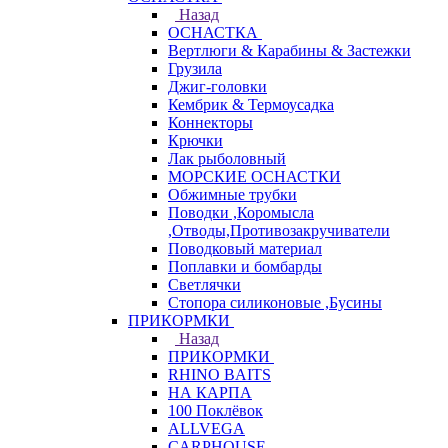
Назад
ОСНАСТКА
Вертлюги & Карабины & Застежки
Грузила
Джиг-головки
Кембрик & Термоусадка
Коннекторы
Крючки
Лак рыболовный
МОРСКИЕ ОСНАСТКИ
Обжимные трубки
Поводки ,Коромысла
,Отводы,Противозакручиватели
Поводковый материал
Поплавки и бомбарды
Светлячки
Стопора силиконовые ,Бусины
ПРИКОРМКИ
Назад
ПРИКОРМКИ
RHINO BAITS
НА КАРПА
100 Поклёвок
ALLVEGA
CARPHOUSE