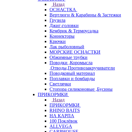
Назад
ОСНАСТКА
Вертлюги & Карабины & Застежки
Грузила
Джиг-головки
Кембрик & Термоусадка
Коннекторы
Крючки
Лак рыболовный
МОРСКИЕ ОСНАСТКИ
Обжимные трубки
Поводки ,Коромысла
,Отводы,Противозакручиватели
Поводковый материал
Поплавки и бомбарды
Светлячки
Стопора силиконовые ,Бусины
ПРИКОРМКИ
Назад
ПРИКОРМКИ
RHINO BAITS
НА КАРПА
100 Поклёвок
ALLVEGA
CARPHOUSE