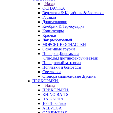
Назад
ОСНАСТКА
Вертлюги & Карабины & Застежки
Грузила
Джиг-головки
Кембрик & Термоусадка
Коннекторы
Крючки
Лак рыболовный
МОРСКИЕ ОСНАСТКИ
Обжимные трубки
Поводки ,Коромысла
,Отводы,Противозакручиватели
Поводковый материал
Поплавки и бомбарды
Светлячки
Стопора силиконовые ,Бусины
ПРИКОРМКИ
Назад
ПРИКОРМКИ
RHINO BAITS
НА КАРПА
100 Поклёвок
ALLVEGA
CARPHOUSE