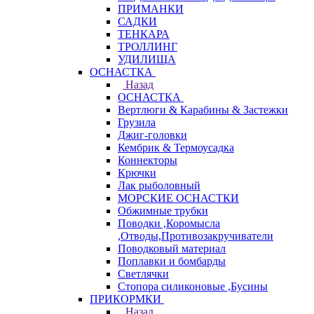
ПРИМАНКИ
САДКИ
ТЕНКАРА
ТРОЛЛИНГ
УДИЛИЩА
ОСНАСТКА
Назад
ОСНАСТКА
Вертлюги & Карабины & Застежки
Грузила
Джиг-головки
Кембрик & Термоусадка
Коннекторы
Крючки
Лак рыболовный
МОРСКИЕ ОСНАСТКИ
Обжимные трубки
Поводки ,Коромысла
,Отводы,Противозакручиватели
Поводковый материал
Поплавки и бомбарды
Светлячки
Стопора силиконовые ,Бусины
ПРИКОРМКИ
Назад