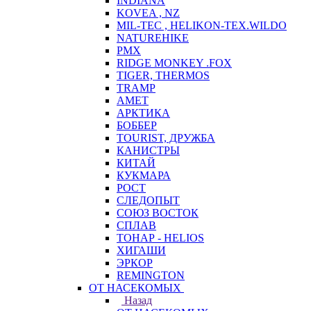
INDIANA
KOVEA , NZ
MIL-TEC , HELIKON-TEX.WILDO
NATUREHIKE
PMX
RIDGE MONKEY .FOX
TIGER, THERMOS
TRAMP
АМЕТ
АРКТИКА
БОББЕР
TOURIST, ДРУЖБА
КАНИСТРЫ
КИТАЙ
КУКМАРА
РОСТ
СЛЕДОПЫТ
СОЮЗ ВОСТОК
СПЛАВ
ТОНАР - HELIOS
ХИГАШИ
ЭРКОР
REMINGTON
ОТ НАСЕКОМЫХ
Назад