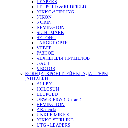
LEAPERS
LEUPOLD & REDFIELD
NIKKO-STIRLING
NIKON
NORIN
REMINGTON
SIGHTMARK
SYTONG
TARGET OPTIC
VEBER
РАЗНОЕ
ЧЕХЛЫ ДЛЯ ПРИЦЕЛОВ
GAUT
VECTOR
КОЛЬЦА, КРОНШТЕЙНЫ, АДАПТЕРЫ
,АНТАБКИ
ALLEN
HOLOSUN
LEUPOLD
QRW & PRW ( Китай )
REMINGTON
AKademia
UNKLE MIKE.S
NIKKO STIRLING
UTG - LEAPERS