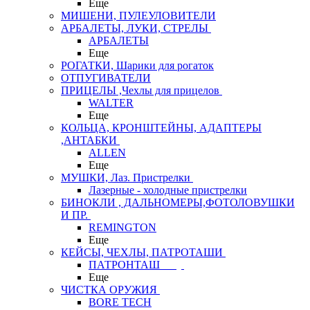
Еще
МИШЕНИ, ПУЛЕУЛОВИТЕЛИ
АРБАЛЕТЫ, ЛУКИ, СТРЕЛЫ
АРБАЛЕТЫ
Еще
РОГАТКИ, Шарики для рогаток
ОТПУГИВАТЕЛИ
ПРИЦЕЛЫ ,Чехлы для прицелов
WALTER
Еще
КОЛЬЦА, КРОНШТЕЙНЫ, АДАПТЕРЫ
,АНТАБКИ
ALLEN
Еще
МУШКИ, Лаз. Пристрелки
Лазерные - холодные пристрелки
БИНОКЛИ , ДАЛЬНОМЕРЫ,ФОТОЛОВУШКИ
И ПР.
REMINGTON
Еще
КЕЙСЫ, ЧЕХЛЫ, ПАТРОТАШИ
ПАТРОНТАШ
Еще
ЧИСТКА ОРУЖИЯ
BORE TECH