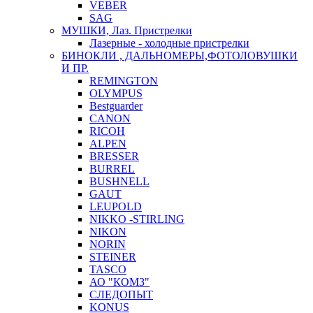
VEBER
SAG
МУШКИ, Лаз. Пристрелки
Лазерные - холодные пристрелки
БИНОКЛИ , ДАЛЬНОМЕРЫ,ФОТОЛОВУШКИ
И ПР.
REMINGTON
OLYMPUS
Bestguarder
CANON
RICOH
ALPEN
BRESSER
BURREL
BUSHNELL
GAUT
LEUPOLD
NIKKO -STIRLING
NIKON
NORIN
STEINER
TASCO
АО "КОМЗ"
СЛЕДОПЫТ
KONUS