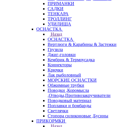
ПРИМАНКИ
САДКИ
ТЕНКАРА
ТРОЛЛИНГ
УДИЛИЩА
ОСНАСТКА
Назад
ОСНАСТКА
Вертлюги & Карабины & Застежки
Грузила
Джиг-головки
Кембрик & Термоусадка
Коннекторы
Крючки
Лак рыболовный
МОРСКИЕ ОСНАСТКИ
Обжимные трубки
Поводки ,Коромысла
,Отводы,Противозакручиватели
Поводковый материал
Поплавки и бомбарды
Светлячки
Стопора силиконовые ,Бусины
ПРИКОРМКИ
Назад