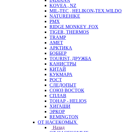
INDIANA
KOVEA , NZ
MIL-TEC , HELIKON-TEX.WILDO
NATUREHIKE
PMX
RIDGE MONKEY .FOX
TIGER, THERMOS
TRAMP
АМЕТ
АРКТИКА
БОББЕР
TOURIST, ДРУЖБА
КАНИСТРЫ
КИТАЙ
КУКМАРА
РОСТ
СЛЕДОПЫТ
СОЮЗ ВОСТОК
СПЛАВ
ТОНАР - HELIOS
ХИГАШИ
ЭРКОР
REMINGTON
ОТ НАСЕКОМЫХ
Назад