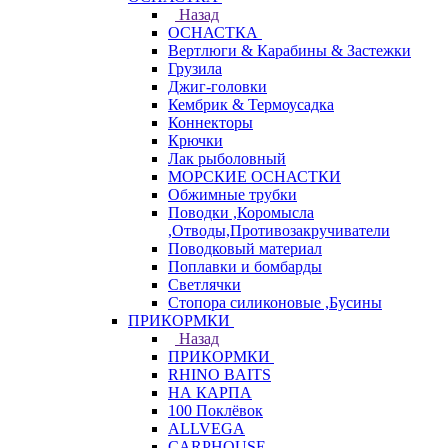
Назад
ОСНАСТКА
Вертлюги & Карабины & Застежки
Грузила
Джиг-головки
Кембрик & Термоусадка
Коннекторы
Крючки
Лак рыболовный
МОРСКИЕ ОСНАСТКИ
Обжимные трубки
Поводки ,Коромысла
,Отводы,Противозакручиватели
Поводковый материал
Поплавки и бомбарды
Светлячки
Стопора силиконовые ,Бусины
ПРИКОРМКИ
Назад
ПРИКОРМКИ
RHINO BAITS
НА КАРПА
100 Поклёвок
ALLVEGA
CARPHOUSE