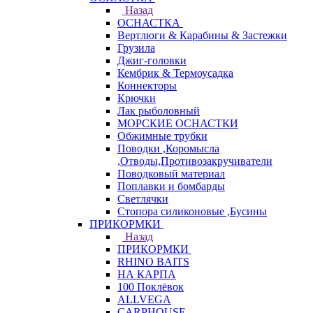
Назад
ОСНАСТКА
Вертлюги & Карабины & Застежки
Грузила
Джиг-головки
Кембрик & Термоусадка
Коннекторы
Крючки
Лак рыболовный
МОРСКИЕ ОСНАСТКИ
Обжимные трубки
Поводки ,Коромысла
,Отводы,Противозакручиватели
Поводковый материал
Поплавки и бомбарды
Светлячки
Стопора силиконовые ,Бусины
ПРИКОРМКИ
Назад
ПРИКОРМКИ
RHINO BAITS
НА КАРПА
100 Поклёвок
ALLVEGA
CARPHOUSE