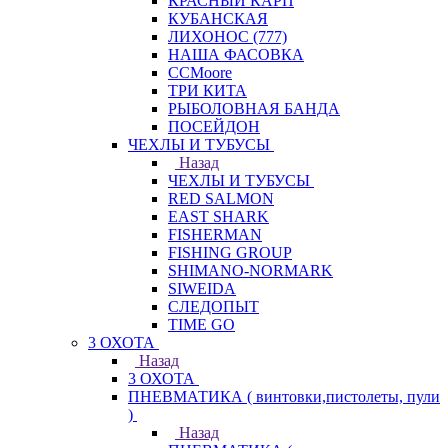
КРАСНЫЙ КАРП
КУБАНСКАЯ
ЛИХОНОС (777)
НАША ФАСОВКА
СCMoore
ТРИ КИТА
РЫБОЛОВНАЯ БАНДА
ПОСЕЙДОН
ЧЕХЛЫ И ТУБУСЫ
Назад
ЧЕХЛЫ И ТУБУСЫ
RED SALMON
EAST SHARK
FISHERMAN
FISHING GROUP
SHIMANO-NORMARK
SIWEIDA
СЛЕДОПЫТ
TIME GO
3 ОХОТА
Назад
3 ОХОТА
ПНЕВМАТИКА ( винтовки,пистолеты, пули
)
Назад