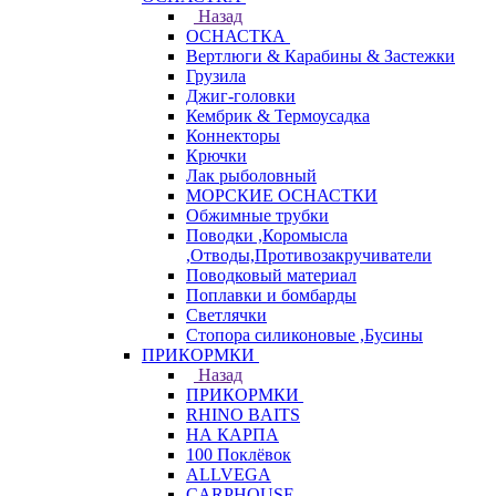
Назад
ОСНАСТКА
Вертлюги & Карабины & Застежки
Грузила
Джиг-головки
Кембрик & Термоусадка
Коннекторы
Крючки
Лак рыболовный
МОРСКИЕ ОСНАСТКИ
Обжимные трубки
Поводки ,Коромысла
,Отводы,Противозакручиватели
Поводковый материал
Поплавки и бомбарды
Светлячки
Стопора силиконовые ,Бусины
ПРИКОРМКИ
Назад
ПРИКОРМКИ
RHINO BAITS
НА КАРПА
100 Поклёвок
ALLVEGA
CARPHOUSE