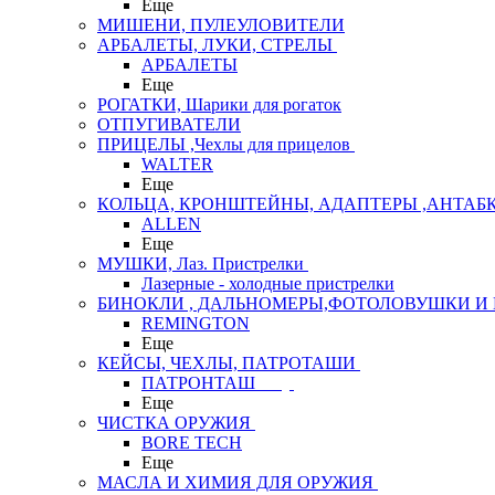
Еще
МИШЕНИ, ПУЛЕУЛОВИТЕЛИ
АРБАЛЕТЫ, ЛУКИ, СТРЕЛЫ
АРБАЛЕТЫ
Еще
РОГАТКИ, Шарики для рогаток
ОТПУГИВАТЕЛИ
ПРИЦЕЛЫ ,Чехлы для прицелов
WALTER
Еще
КОЛЬЦА, КРОНШТЕЙНЫ, АДАПТЕРЫ ,АНТАБ
ALLEN
Еще
МУШКИ, Лаз. Пристрелки
Лазерные - холодные пристрелки
БИНОКЛИ , ДАЛЬНОМЕРЫ,ФОТОЛОВУШКИ И 
REMINGTON
Еще
КЕЙСЫ, ЧЕХЛЫ, ПАТРОТАШИ
ПАТРОНТАШ
Еще
ЧИСТКА ОРУЖИЯ
BORE TECH
Еще
МАСЛА И ХИМИЯ ДЛЯ ОРУЖИЯ