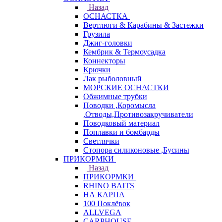
Назад
ОСНАСТКА
Вертлюги & Карабины & Застежки
Грузила
Джиг-головки
Кембрик & Термоусадка
Коннекторы
Крючки
Лак рыболовный
МОРСКИЕ ОСНАСТКИ
Обжимные трубки
Поводки ,Коромысла
,Отводы,Противозакручиватели
Поводковый материал
Поплавки и бомбарды
Светлячки
Стопора силиконовые ,Бусины
ПРИКОРМКИ
Назад
ПРИКОРМКИ
RHINO BAITS
НА КАРПА
100 Поклёвок
ALLVEGA
CARPHOUSE