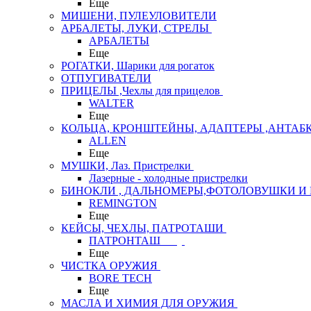
Еще
МИШЕНИ, ПУЛЕУЛОВИТЕЛИ
АРБАЛЕТЫ, ЛУКИ, СТРЕЛЫ
АРБАЛЕТЫ
Еще
РОГАТКИ, Шарики для рогаток
ОТПУГИВАТЕЛИ
ПРИЦЕЛЫ ,Чехлы для прицелов
WALTER
Еще
КОЛЬЦА, КРОНШТЕЙНЫ, АДАПТЕРЫ ,АНТАБ
ALLEN
Еще
МУШКИ, Лаз. Пристрелки
Лазерные - холодные пристрелки
БИНОКЛИ , ДАЛЬНОМЕРЫ,ФОТОЛОВУШКИ И 
REMINGTON
Еще
КЕЙСЫ, ЧЕХЛЫ, ПАТРОТАШИ
ПАТРОНТАШ
Еще
ЧИСТКА ОРУЖИЯ
BORE TECH
Еще
МАСЛА И ХИМИЯ ДЛЯ ОРУЖИЯ