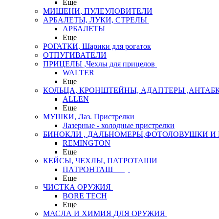
Еще
МИШЕНИ, ПУЛЕУЛОВИТЕЛИ
АРБАЛЕТЫ, ЛУКИ, СТРЕЛЫ
АРБАЛЕТЫ
Еще
РОГАТКИ, Шарики для рогаток
ОТПУГИВАТЕЛИ
ПРИЦЕЛЫ ,Чехлы для прицелов
WALTER
Еще
КОЛЬЦА, КРОНШТЕЙНЫ, АДАПТЕРЫ ,АНТАБ
ALLEN
Еще
МУШКИ, Лаз. Пристрелки
Лазерные - холодные пристрелки
БИНОКЛИ , ДАЛЬНОМЕРЫ,ФОТОЛОВУШКИ И 
REMINGTON
Еще
КЕЙСЫ, ЧЕХЛЫ, ПАТРОТАШИ
ПАТРОНТАШ
Еще
ЧИСТКА ОРУЖИЯ
BORE TECH
Еще
МАСЛА И ХИМИЯ ДЛЯ ОРУЖИЯ