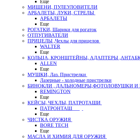
Еще
МИШЕНИ, ПУЛЕУЛОВИТЕЛИ
АРБАЛЕТЫ, ЛУКИ, СТРЕЛЫ
АРБАЛЕТЫ
Еще
РОГАТКИ, Шарики для рогаток
ОТПУГИВАТЕЛИ
ПРИЦЕЛЫ ,Чехлы для прицелов
WALTER
Еще
КОЛЬЦА, КРОНШТЕЙНЫ, АДАПТЕРЫ ,АНТАБ
ALLEN
Еще
МУШКИ, Лаз. Пристрелки
Лазерные - холодные пристрелки
БИНОКЛИ , ДАЛЬНОМЕРЫ,ФОТОЛОВУШКИ И 
REMINGTON
Еще
КЕЙСЫ, ЧЕХЛЫ, ПАТРОТАШИ
ПАТРОНТАШ
Еще
ЧИСТКА ОРУЖИЯ
BORE TECH
Еще
МАСЛА И ХИМИЯ ДЛЯ ОРУЖИЯ