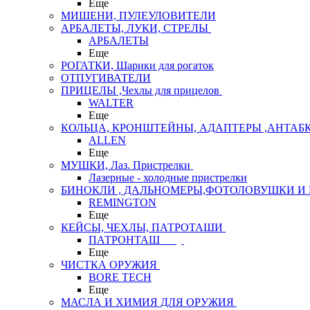
Еще
МИШЕНИ, ПУЛЕУЛОВИТЕЛИ
АРБАЛЕТЫ, ЛУКИ, СТРЕЛЫ
АРБАЛЕТЫ
Еще
РОГАТКИ, Шарики для рогаток
ОТПУГИВАТЕЛИ
ПРИЦЕЛЫ ,Чехлы для прицелов
WALTER
Еще
КОЛЬЦА, КРОНШТЕЙНЫ, АДАПТЕРЫ ,АНТАБ
ALLEN
Еще
МУШКИ, Лаз. Пристрелки
Лазерные - холодные пристрелки
БИНОКЛИ , ДАЛЬНОМЕРЫ,ФОТОЛОВУШКИ И 
REMINGTON
Еще
КЕЙСЫ, ЧЕХЛЫ, ПАТРОТАШИ
ПАТРОНТАШ
Еще
ЧИСТКА ОРУЖИЯ
BORE TECH
Еще
МАСЛА И ХИМИЯ ДЛЯ ОРУЖИЯ