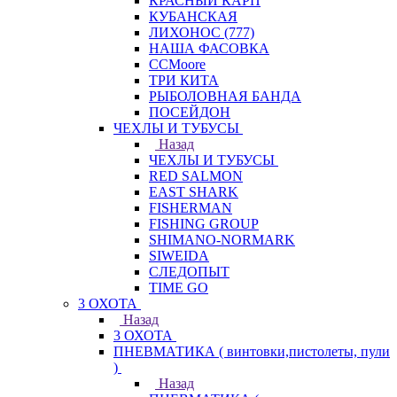
КРАСНЫЙ КАРП
КУБАНСКАЯ
ЛИХОНОС (777)
НАША ФАСОВКА
СCMoore
ТРИ КИТА
РЫБОЛОВНАЯ БАНДА
ПОСЕЙДОН
ЧЕХЛЫ И ТУБУСЫ
Назад
ЧЕХЛЫ И ТУБУСЫ
RED SALMON
EAST SHARK
FISHERMAN
FISHING GROUP
SHIMANO-NORMARK
SIWEIDA
СЛЕДОПЫТ
TIME GO
3 ОХОТА
Назад
3 ОХОТА
ПНЕВМАТИКА ( винтовки,пистолеты, пули
)
Назад