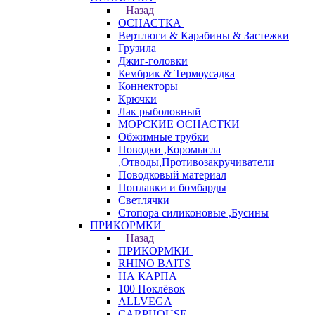
Назад
ОСНАСТКА
Вертлюги & Карабины & Застежки
Грузила
Джиг-головки
Кембрик & Термоусадка
Коннекторы
Крючки
Лак рыболовный
МОРСКИЕ ОСНАСТКИ
Обжимные трубки
Поводки ,Коромысла
,Отводы,Противозакручиватели
Поводковый материал
Поплавки и бомбарды
Светлячки
Стопора силиконовые ,Бусины
ПРИКОРМКИ
Назад
ПРИКОРМКИ
RHINO BAITS
НА КАРПА
100 Поклёвок
ALLVEGA
CARPHOUSE